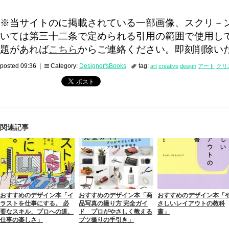
※当サイトのに掲載されている一部画像、スクリ－
いては第三十二条で定められる引用の範囲で使用し
題があれば
こちら
からご連絡ください。即刻削除い
posted 09:36 |
Category:
Designer'sBooks
tag:
art
creative
design
アート
クリ
関連記事
おすすめのデザイン本「イ
おすすめのデザイン本「商
おすすめのデザイン本「
ラストを仕事にする。 必
品写真の撮り方 完全ガイ
さしいレイアウトの教科
要なスキル、プロへの道、
ド プロがやさしく教える
書」
仕事の楽しさ」
ブツ撮りの手引き」