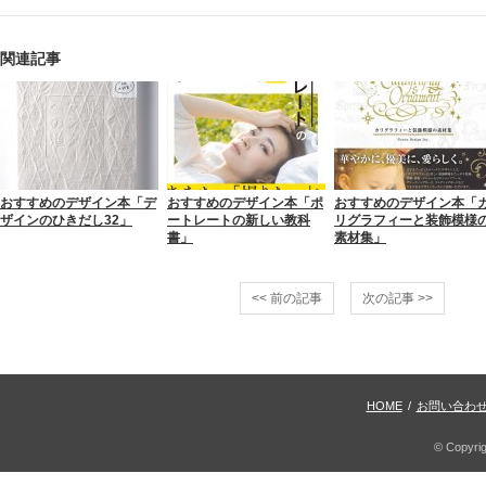
関連記事
おすすめのデザイン本「デ
おすすめのデザイン本「ポ
おすすめのデザイン本「
ザインのひきだし32」
ートレートの新しい教科
リグラフィーと装飾模様
書」
素材集」
<< 前の記事
次の記事 >>
HOME
/
お問い合わ
© Copyri