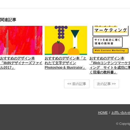
関連記事
おすすめのデザイン本
おすすめのデザイン本「と
おすすめのデザイン本
「MdNデザイナーズファイ
れたて文字デザイン
「Webコンテンツマーケ
ル2017」
Photoshop & Illustrator」
ィング サイトを成功に
く現場の教科書」
<< 前の記事
次の記事 >>
HOME
/
お問い合わ
© Copyri