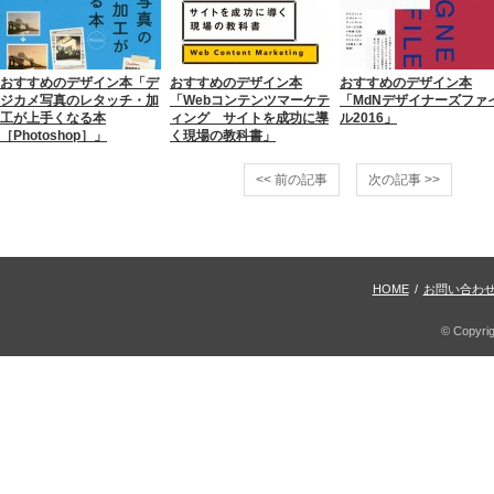
おすすめのデザイン本「デ
おすすめのデザイン本
おすすめのデザイン本
ジカメ写真のレタッチ・加
「Webコンテンツマーケテ
「MdNデザイナーズファ
工が上手くなる本
ィング サイトを成功に導
ル2016」
［Photoshop］」
く現場の教科書」
<< 前の記事
次の記事 >>
HOME
/
お問い合わ
© Copyri