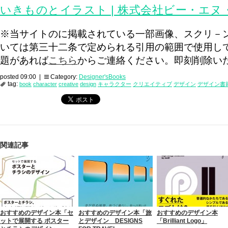
いきものとイラスト | 株式会社ビー・エヌ
※当サイトのに掲載されている一部画像、スクリ－
いては第三十二条で定められる引用の範囲で使用し
題があれば
こちら
からご連絡ください。即刻削除い
posted 09:00 |
Category:
Designer'sBooks
tag:
book
character
creative
design
キャラクター
クリエイティブ
デザイン
デザイン書
関連記事
おすすめのデザイン本「セ
おすすめのデザイン本「旅
おすすめのデザイン本
ットで展開する ポスター
とデザイン DESIGNS
「Brilliant Logo」