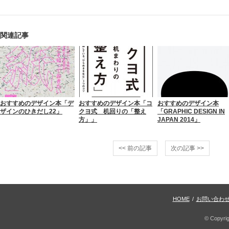
関連記事
おすすめのデザイン本「デ
おすすめのデザイン本「コ
おすすめのデザイン本
ザインのひきだし22」
クヨ式 机回りの「整え
「GRAPHIC DESIGN IN
方」」
JAPAN 2014」
<< 前の記事
次の記事 >>
HOME
/
お問い合わ
© Copyri