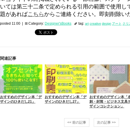
いては第三十二条で定められる引用の範囲で使用し
題があれば
こちら
からご連絡ください。即刻削除い
posted 11:00 |
Category:
Designer'sBooks
tag:
art
creative
design
アート
クリ
関連記事
おすすめのデザイン本「デ
おすすめのデザイン本「デ
おすすめのデザイン本「
ザインのひきだし21」
ザインのひきだし27」
刺・封筒・ビジネス文具
ザインコレクション」
<< 前の記事
次の記事 >>