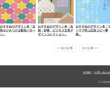
おすすめのデザイン本「女
おすすめのデザイン本「名
おすすめのデザイン本「
性をひきつける配色パター
刺・封筒・ビジネス文具デ
ーマで学ぶ広告コピー事
ン」
ザインコレクション」
典」
<< 前の記事
次の記事 >>
HOME
/
お問い合わ
© Copyri