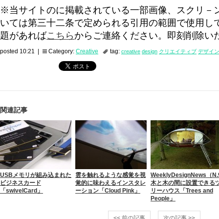
※当サイトのに掲載されている一部画像、スクリ－
いては第三十二条で定められる引用の範囲で使用し
題があれば
こちら
からご連絡ください。即刻削除い
posted 10:21 |
Category:
Creative
tag:
creative
design
クリエイティブ
デザイ
関連記事
USBメモリが組み込まれた
雲を触れるような感覚を視
WeeklyDesignNews（N
ビジネスカード
覚的に味わえるインスタレ
木と木の間に設置できる
「swivelCard」
ーション「Cloud Pink」
リーハウス「Trees and
People」
<< 前の記事
次の記事 >>