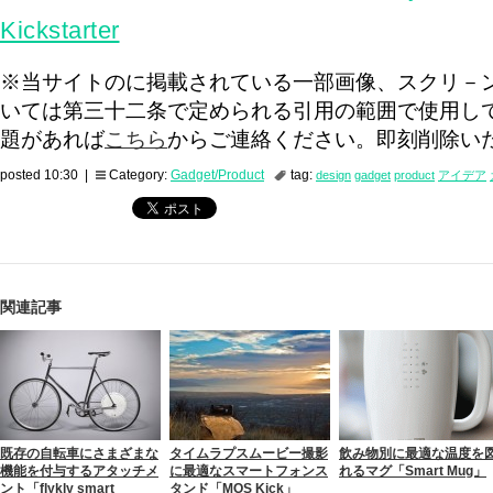
Kickstarter
※当サイトのに掲載されている一部画像、スクリ－
いては第三十二条で定められる引用の範囲で使用し
題があれば
こちら
からご連絡ください。即刻削除い
posted 10:30 |
Category:
Gadget/Product
tag:
design
gadget
product
アイデア
関連記事
既存の自転車にさまざまな
タイムラプスムービー撮影
飲み物別に最適な温度を
機能を付与するアタッチメ
に最適なスマートフォンス
れるマグ「Smart Mug」
ント「flykly smart
タンド「MOS Kick」