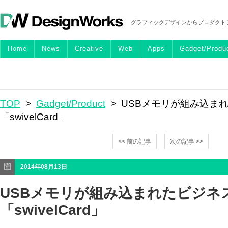
グラフィックデザインからプロダクト
Home
News
Creative
Web
Apps
Gadget/Produ
TOP
>
Gadget/Product
> USBメモリが組み込ま
「swivelCard」
<< 前の記事
次の記事 >>
2014年08月13日
USBメモリが組み込まれたビジネ
「swivelCard」