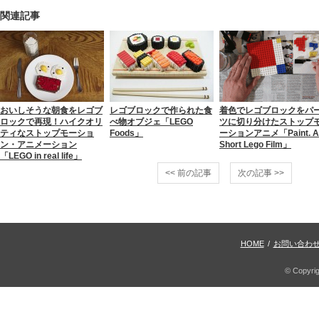
関連記事
おいしそうな朝食をレゴブ
レゴブロックで作られた食
着色でレゴブロックをパ
ロックで再現！ハイクオリ
べ物オブジェ「LEGO
ツに切り分けたストップ
ティなストップモーショ
Foods」
ーションアニメ「Paint. A
ン・アニメーション
Short Lego Film」
「LEGO in real life」
<< 前の記事
次の記事 >>
HOME
/
お問い合わ
© Copyri