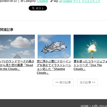
posted 08:32 |
Category:
Creative
tag:
art
creative
アート
クリエイティブ
関連記事
パリのランドマークの高さ
空に浮かぶ雲にドローイン
雲を使ったコラージュフ
から見た空の風景「Head
グを加えてイラストレーシ
トシリーズ「Use The
in the Clouds」
ョン化した「Shaping
Clouds」
Clouds」
<< 前の記事
次の記事 >>
HOME
/
お問い合わ