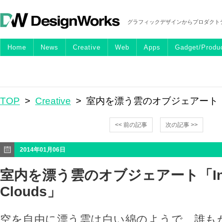
グラフィックデザインからプロダクト
Home
News
Creative
Web
Apps
Gadget/Produ
TOP
>
Creative
> 室内を漂う雲のオブジェアート「Ind
<< 前の記事
次の記事 >>
2014年01月06日
室内を漂う雲のオブジェアート「Ind
Clouds」
空を自由に漂う雲は白い綿のようで、誰も