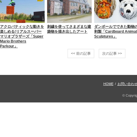
アクロバティックな動きを
刺繍を使ってさまざまな建
ダンボールでできた動物
楽しめる!リアルスーパー
築物を描き出したアート
剥製「Cardboard Animal
マリオブラザーズ「Super
Sculptures」
Mario Brothers
Parkour」
<< 前の記事
次の記事 >>
HOME
/
お問い合わ
© Copyri