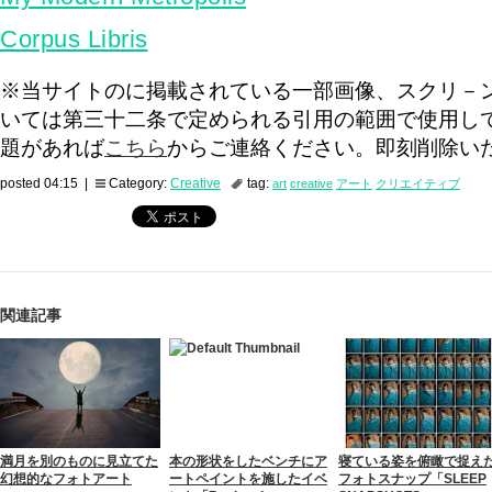
Corpus Libris
※当サイトのに掲載されている一部画像、スクリ－
いては第三十二条で定められる引用の範囲で使用し
題があれば
こちら
からご連絡ください。即刻削除い
posted 04:15 |
Category:
Creative
tag:
art
creative
アート
クリエイティブ
関連記事
満月を別のものに見立てた
本の形状をしたベンチにア
寝ている姿を俯瞰で捉え
幻想的なフォトアート
ートペイントを施したイベ
フォトスナップ「SLEEP