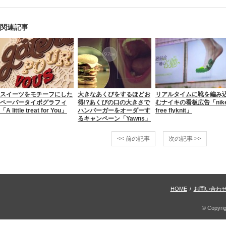
関連記事
スイーツをモチーフにした
大きなあくびをするほどお
リアルタイムに靴を編み
ペーパータイポグラフィ
得!?あくびの口の大きさで
むナイキの看板広告「nik
「A little treat for You」
ハンバーガーをオーダーす
free flyknit」
るキャンペーン「Yawns」
<< 前の記事
次の記事 >>
HOME
/
お問い合わ
© Copyri