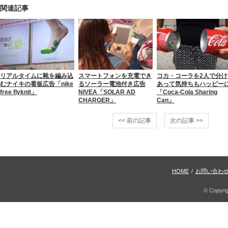
関連記事
リアルタイムに靴を編み込
スマートフォンを充電でき
コカ・コーラを2人で分け
むナイキの看板広告「nike
るソーラー電池付き広告
あって気持ちもハッピー
free flyknit」
NIVEA「SOLAR AD
「Coca-Cola Sharing
CHARGER」
Can」
<< 前の記事
次の記事 >>
HOME
/
お問い合わ
© Copyri