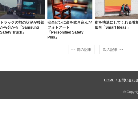
トラックの前の状況が後部
安全ピンに命を吹き込んだ
街を快適にしてくれる看
から分かる「Samsung
フォトアート
IBM「Smart Ideas」
Safety Truck」
「Personified Safety
Pins」
<< 前の記事
次の記事 >>
HOME
/
お問い合わ
© Copyri