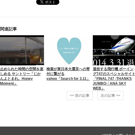
関連記事
止められた時間の空間を楽
検索が東日本大震災への寄
退役する飛行機 ボーイン
しめる サントリー「じか
付に繋がる
グ747のスペシャルサイ
んよとまれ。Honey
yahoo「Search for 3.11」
「FINAL 747 -THANKS
Moment」
JUMBO-│ANA SKY
WEB」
<< 前の記事
次の記事 >>