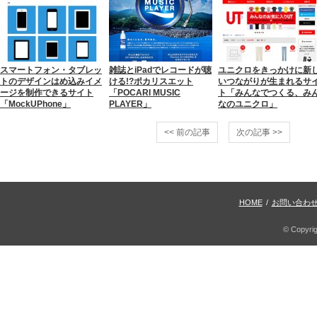
スマートフォン・タブレッ
雑誌とiPadでレコードが聴
ユニクロをきっかけに新
トのデザインはめ込みイメ
ける!?ポカリスエット
いつながりが生まれるサ
ージを制作できるサイト
「POCARI MUSIC
ト「みんなでつくる、み
「MockUPhone」
PLAYER」
なのユニクロ」
<< 前の記事
次の記事 >>
HOME
/
お問い合わ
© Copyri