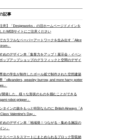
の記事
注意】「Designworks」の旧ホームページドメインを
したWEBサイトにご注意ください
でカラフルなペーパーアートワークを生み出す「Alice
strom」
すめのデザイン本「集客力をアップ！展示会・イベン
ポップアップショップのグラフィックと空間のデザイ
専攻の学生が制作したボール紙で制作された空想建築
ollivanders, weasley burrow, and more harry potter
nes」
Tが開発した、様々な形状のものを掴むことができる
gami robot gripper」
ンタインの旅をもっと特別なものに British Airways「A
t Class Valentine’s Day」
すめのデザイン本「地域発！つながる・集める施設の
イン」
クスペースをスマートにまとめられるブロック型収納