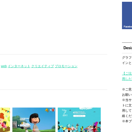
Des
グラフ
インと
web
インターネット
クリエイティブ
プロモーション
【ご注
用した
※ご意
お願い
※当サ
トに文
用して
絡くだ
※本ブ