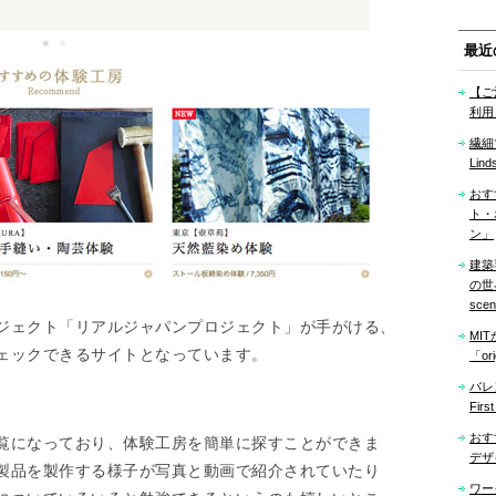
最近
【ご
利用
繊細
Lind
おす
ト・
ン」
建築
の世界「
sce
ジェクト「リアルジャパンプロジェクト」が手がける、
MI
ェックできるサイトとなっています。
「ori
バレ
Firs
おす
覧になっており、体験工房を簡単に探すことができま
デザ
製品を製作する様子が写真と動画で紹介されていたり
ワー