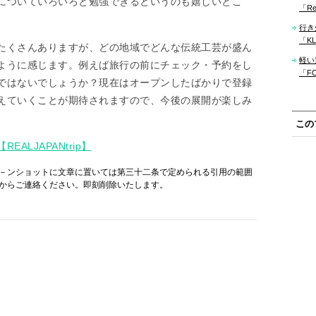
についていろいろと勉強できるというのも嬉しいとこ
「Re
行き
「KLM
たくさんありますが、どの地域でどんな伝統工芸が盛ん
軽い
ように感じます。例えば旅行の前にチェック・予約をし
「F
ではないでしょうか？現在はオープンしたばかりで登録
えていくことが期待されますので、今後の展開が楽しみ
この
LJAPANtrip】
－ンショットに文章に置いては第三十二条で定められる引用の範囲
からご連絡ください。即刻削除いたします。