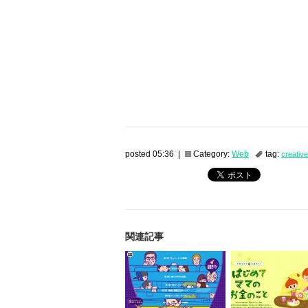
posted 05:36 |
Category:
Web
tag:
creative
関連記事