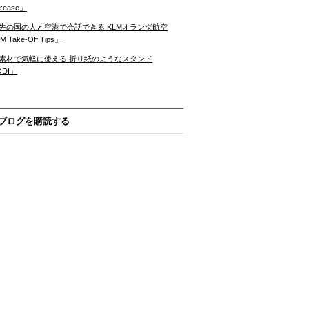
:ease」
先の国の人と空港で会話できる KLMオランダ航空
 Take-Off Tips」
素材で気軽に使える 折り紙のようなスタンド
ODI」
ブログを購読する