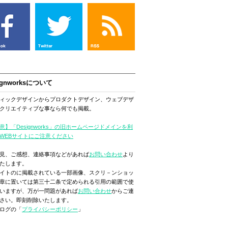
ignworksについて
ィックデザインからプロダクトデザイン、ウェブデザ
クリエイティブな事なら何でも掲載。
意】「Designworks」の旧ホームページドメインを利
WEBサイトにご注意ください
見、ご感想、連絡事項などがあれば
お問い合わせ
より
たします。
イトのに掲載されている一部画像、スクリ－ンショッ
章に置いては第三十二条で定められる引用の範囲で使
いますが、万が一問題があれば
お問い合わせ
からご連
さい。即刻削除いたします。
ログの「
プライバシーポリシー
」