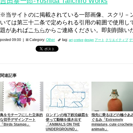
吉田泰一郎-Yoshida Taiichiro Works
※当サイトのに掲載されている一部画像、スクリ－
いては第三十二条で定められる引用の範囲で使用し
題があれば
こちら
からご連絡ください。即刻削除い
posted 09:00 |
Category:
Other
tag:
art
cretive
design
アート
クリエイティブ
デ
関連記事
鳥をモチーフにした立体的
ロンドンの地下鉄沿線図を
指先に乗るほどの極小あ
な切手デザインアート
使って動物を描き出す
ぐるみ「Extremely
「Birds Stamps」
「ANIMALS ON THE
miniature, cute crochet
UNDERGROUND」
animals」