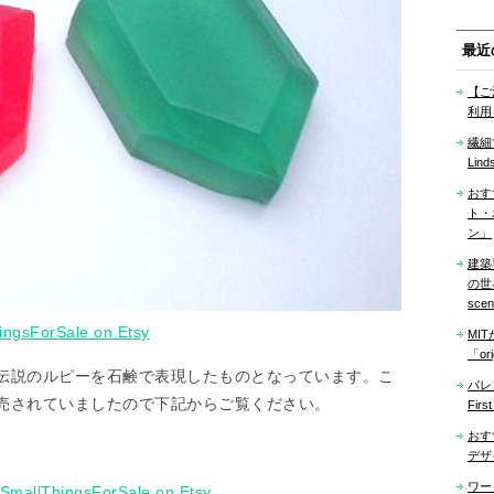
最近
【ご
利用
繊細
Lind
おす
ト・
ン」
建築
の世界「
sce
ingsForSale on Etsy
MI
「ori
伝説のルピーを石鹸で表現したものとなっています。こ
バレ
売されていましたので下記からご覧ください。
Firs
おす
デザ
ワー
 SmallThingsForSale on Etsy