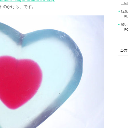
「Re
トのかけら」です。
行き
「KLM
軽い
「F
この