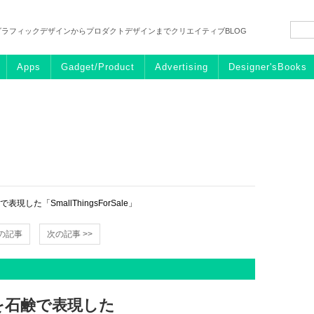
グラフィックデザインからプロダクトデザインまでクリエイティブBLOG
Apps
Gadget/Product
Advertising
Designer'sBooks
た「SmallThingsForSale」
前の記事
次の記事 >>
を石鹸で表現した