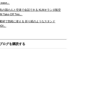
:ease」
先の国の人と空港で会話できる KLMオランダ航空
 Take-Off Tips」
素材で気軽に使える 折り紙のようなスタンド
ODI」
ブログを購読する