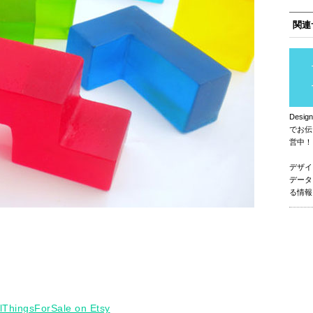
関連
Des
でお伝
営中！
デザイ
データ
る情報
lThingsForSale on Etsy