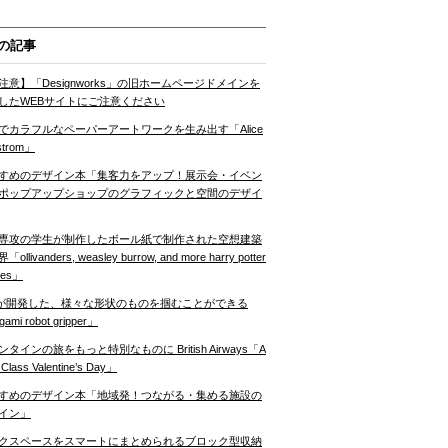
の記事
注意】「Designworks」の旧ホームページドメインを
したWEBサイトにご注意ください
でカラフルなペーパーアートワークを生み出す「Alice
strom」
すめのデザイン本「集客力をアップ！展示会・イベン
ポップアップショップのグラフィックと空間のデザイ
専攻の学生が制作したボール紙で制作された空想建築
ollivanders, weasley burrow, and more harry potter
nes」
Tが開発した、様々な形状のものを掴むことができる
gami robot gripper」
ンタインの旅をもっと特別なものに British Airways「A
t Class Valentine’s Day」
すめのデザイン本「地域発！つながる・集める施設の
イン」
クスペースをスマートにまとめられるブロック型収納