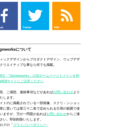
ignworksについて
ィックデザインからプロダクトデザイン、ウェブデザ
クリエイティブな事なら何でも掲載。
意】「Designworks」の旧ホームページドメインを利
WEBサイトにご注意ください
見、ご感想、連絡事項などがあれば
お問い合わせ
より
たします。
イトのに掲載されている一部画像、スクリ－ンショッ
章に置いては第三十二条で定められる引用の範囲で使
いますが、万が一問題があれば
お問い合わせ
からご連
さい。即刻削除いたします。
ログの「
プライバシーポリシー
」