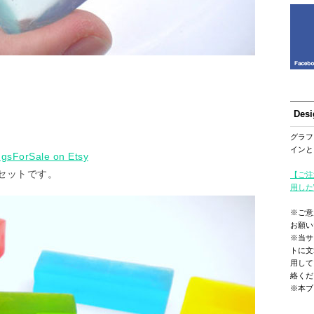
Des
グラフ
インと
ngsForSale on Etsy
セットです。
【ご注
用した
※ご意
お願い
※当サ
トに文
用して
絡くだ
※本ブ