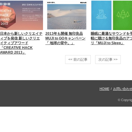
日本から新しいクリエイテ
2013年も開催 無印良品
睡眠に最適なサウンドを
ィブを発信 新しいクリエ
MUJI to GOキャンペーン
軽に聴ける無印良品のア
イティブアワード
「 地球の背中。」
リ「MUJI to Sleep」
「CREATIVE HACK
AWARD 2013」
<< 前の記事
次の記事 >>
HOME
/
お問い合わ
© Copyri