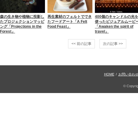
森の生き物や植物に投影し
再生素材のフェルトででき
400個のキャンドルの光
たプロジェクションマッピ
たフードアート「A Felt
使ったビジュアルムービ
ング「Projections in the
Food Feast」
「Awaken the spirit of
Forest」
travel」
<< 前の記事
次の記事 >>
HOME
/
お問い合わ
© Copyri