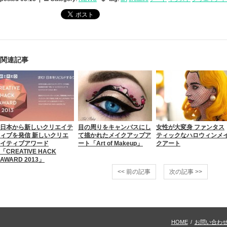
関連記事
日本から新しいクリエイテ
目の周りをキャンバスにし
女性が大変身 ファンタス
ィブを発信 新しいクリエ
て描かれたメイクアップア
ティックなハロウィンメ
イティブアワード
ート「Art of Makeup」
クアート
「CREATIVE HACK
AWARD 2013」
<< 前の記事
次の記事 >>
HOME
/
お問い合わ