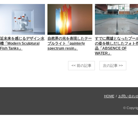
近未来を感じるデザイン水
自然界の光を表現したテー
すでに廃墟となったプー
槽「Modern Sculptural
ブルライト「painterly
の姿を映しだしたフォト
Fish Tanks」
spectrum resin」
品「ABSENCE OF
WATER」
<< 前の記事
次の記事 >>
HOME
/
お問い合わ
© Copyri