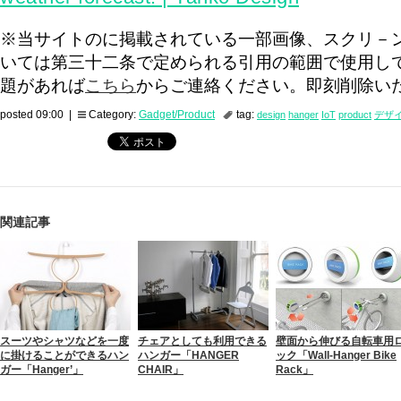
※当サイトのに掲載されている一部画像、スクリ－
いては第三十二条で定められる引用の範囲で使用し
題があれば
こちら
からご連絡ください。即刻削除い
posted 09:00 |
Category:
Gadget/Product
tag:
design
hanger
IoT
product
デザ
関連記事
スーツやシャツなどを一度
チェアとしても利用できる
壁面から伸びる自転車用
に掛けることができるハン
ハンガー「HANGER
ック「Wall-Hanger Bike
ガー「Hanger’」
CHAIR」
Rack」