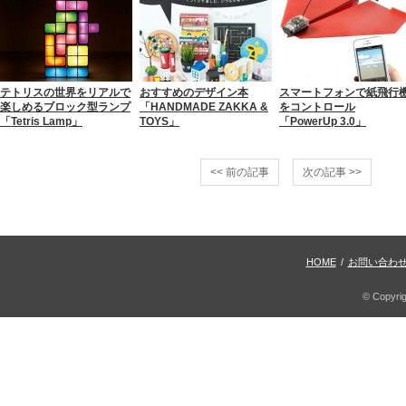
テトリスの世界をリアルで
おすすめのデザイン本
スマートフォンで紙飛行
楽しめるブロック型ランプ
「HANDMADE ZAKKA &
をコントロール
「Tetris Lamp」
TOYS」
「PowerUp 3.0」
<< 前の記事
次の記事 >>
HOME
/
お問い合わ
© Copyri