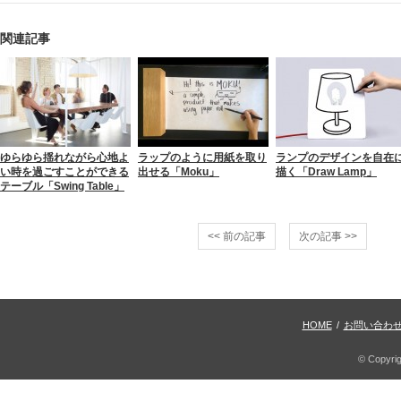
関連記事
ゆらゆら揺れながら心地よ
ラップのように用紙を取り
ランプのデザインを自在
い時を過ごすことができる
出せる「Moku」
描く「Draw Lamp」
テーブル「Swing Table」
<< 前の記事
次の記事 >>
HOME
/
お問い合わ
© Copyri