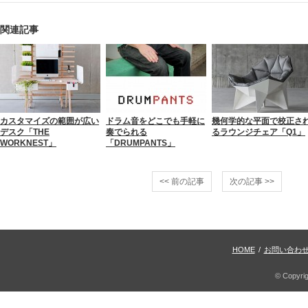
関連記事
カスタマイズの範囲が広い
ドラム音をどこでも手軽に
幾何学的な平面で校正さ
デスク「THE
奏でられる
るラウンジチェア「Q1」
WORKNEST」
「DRUMPANTS」
<< 前の記事
次の記事 >>
HOME
/
お問い合わ
© Copyri