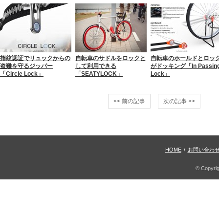
指紋認証でリュックからの
自転車のサドルをロックと
自転車のホールドとロッ
盗難を守るジッパー
して利用できる
がドッキング「In Passin
「Circle Lock」
「SEATYLOCK」
Lock」
<< 前の記事
次の記事 >>
HOME
/
お問い合わ
© Copyri