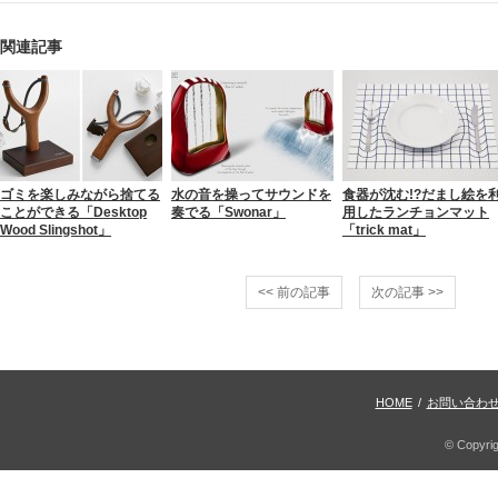
関連記事
ゴミを楽しみながら捨てる
水の音を操ってサウンドを
食器が沈む!?だまし絵を
ことができる「Desktop
奏でる「Swonar」
用したランチョンマット
Wood Slingshot」
「trick mat」
<< 前の記事
次の記事 >>
HOME
/
お問い合わ
© Copyri