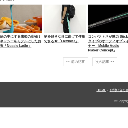
鍋の中にする未知の生物？
柄を好きな形に曲げて使用
コンパクトさが魅力 Stick
ネッシーをモデルにしたお
できる傘「Flexibler」
タイプのオーディオプレ
玉「Nessie Ladle」
ヤー「Mobile Audio
Player Concept」
<< 前の記事
次の記事 >>
HOME
/
お問い合わ
© Copyri