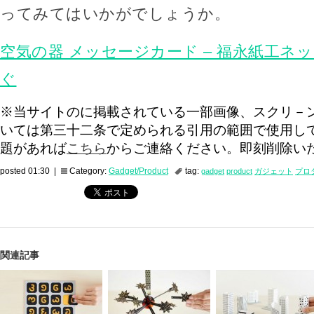
ってみてはいかがでしょうか。
空気の器 メッセージカード – 福永紙工ネ
ぐ
※当サイトのに掲載されている一部画像、スクリ－
いては第三十二条で定められる引用の範囲で使用し
題があれば
こちら
からご連絡ください。即刻削除い
posted 01:30 |
Category:
Gadget/Product
tag:
gadget
product
ガジェット
プロ
関連記事