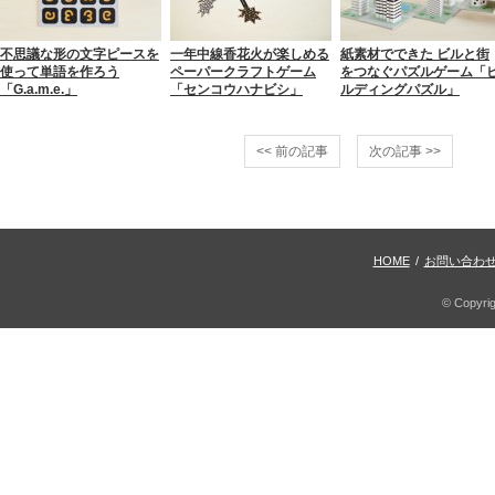
不思議な形の文字ピースを
一年中線香花火が楽しめる
紙素材でできた ビルと街
使って単語を作ろう
ペーパークラフトゲーム
をつなぐパズルゲーム「
「G.a.m.e.」
「センコウハナビシ」
ルディングパズル」
<< 前の記事
次の記事 >>
HOME
/
お問い合わ
© Copyri