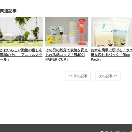
関連記事
かわいらしい動物の癒しを
その日の気分で表情を変え
お米を簡単に研げる・水
部屋の中に「アニマルスツ
られる紙コップ「EMOJI
量を図れるパック「Rice
ール」
PAPER CUP」
Pack」
<< 前の記事
次の記事 >>