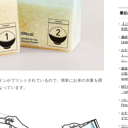
最近
【ご
利用
繊細
Lind
おす
ト・
ン」
建築
の世界「
sce
インがプリントされているので、簡単にお米の水量を調
MI
なっています。
「ori
バレ
Firs
おす
デザ
ワー