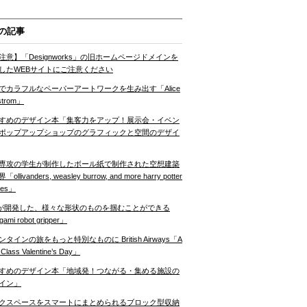
の記事
注意】「Designworks」の旧ホームページドメインを
したWEBサイトにご注意ください
でカラフルなペーパーアートワークを生み出す「Alice
strom」
すめのデザイン本「集客力をアップ！展示会・イベン
ポップアップショップのグラフィックと空間のデザイ
専攻の学生が制作したボール紙で制作された空想建築
ollivanders, weasley burrow, and more harry potter
nes」
Tが開発した、様々な形状のものを掴むことができる
gami robot gripper」
ンタインの旅をもっと特別なものに British Airways「A
t Class Valentine’s Day」
すめのデザイン本「地域発！つながる・集める施設の
イン」
クスペースをスマートにまとめられるブロック型収納