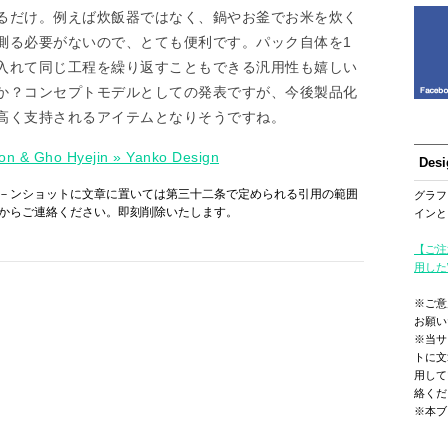
るだけ。例えば炊飯器ではなく、鍋やお釜でお米を炊く
測る必要がないので、とても便利です。パック自体を1
入れて同じ工程を繰り返すこともできる汎用性も嬉しい
か？コンセプトモデルとしての発表ですが、今後製品化
高く支持されるアイテムとなりそうですね。
on & Gho Hyejin » Yanko Design
Des
－ンショットに文章に置いては第三十二条で定められる引用の範囲
グラフ
からご連絡ください。即刻削除いたします。
インと
【ご注
用した
※ご意
お願い
※当サ
トに文
用して
絡くだ
※本ブ