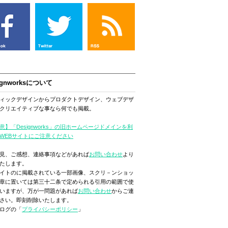
ignworksについて
ィックデザインからプロダクトデザイン、ウェブデザ
クリエイティブな事なら何でも掲載。
意】「Designworks」の旧ホームページドメインを利
WEBサイトにご注意ください
見、ご感想、連絡事項などがあれば
お問い合わせ
より
たします。
イトのに掲載されている一部画像、スクリ－ンショッ
章に置いては第三十二条で定められる引用の範囲で使
いますが、万が一問題があれば
お問い合わせ
からご連
さい。即刻削除いたします。
ログの「
プライバシーポリシー
」