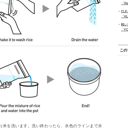
「Re
行き
「KLM
軽い
「F
この
お米を洗います。洗い終わったら、水色のラインまで水