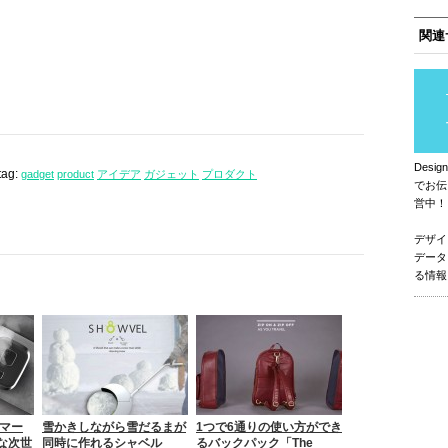
関連
Des
tag:
gadget
product
アイデア
ガジェット
プロダクト
でお伝
営中！
デザイ
データ
る情報
スマー
雪かきしながら雪だるまが
1つで6通りの使い方ができ
な次世
同時に作れるシャベル
るバックパック「The