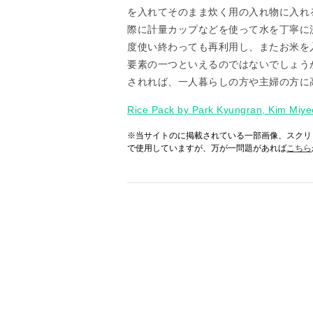
を入れてそのまま炊く用の入れ物に入れ
際に計量カップなどを使って水を丁寧に
度使い終わっても再利用し、またお米を
要素の一つといえるのではないでしょう
されれば、一人暮らしの方や主婦の方に
Rice Pack by Park Kyungran, Kim Miye
※当サイトのに掲載されている一部画像、スクリ
で使用していますが、万が一問題があれば
こちら