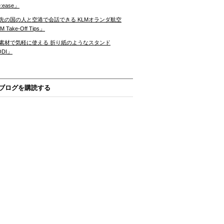
:ease」
先の国の人と空港で会話できる KLMオランダ航空
 Take-Off Tips」
素材で気軽に使える 折り紙のようなスタンド
ODI」
ブログを購読する