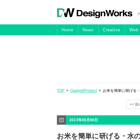
Home
News
Creative
Web
TOP
>
Gadget/Product
> お米を簡単に研げる・水
<< 
2013年08月06日
お米を簡単に研げる・水の量