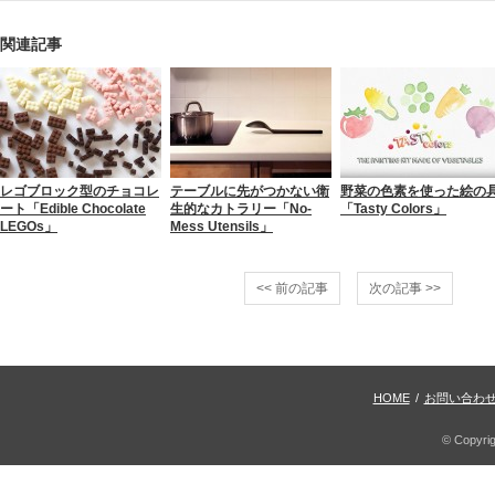
関連記事
レゴブロック型のチョコレ
テーブルに先がつかない衛
野菜の色素を使った絵の
ート「Edible Chocolate
生的なカトラリー「No-
「Tasty Colors」
LEGOs」
Mess Utensils」
<< 前の記事
次の記事 >>
HOME
/
お問い合わ
© Copyri