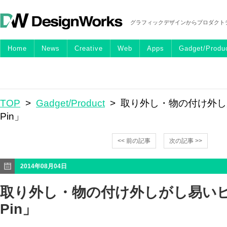
グラフィックデザインからプロダクト
Home
News
Creative
Web
Apps
Gadget/Produ
TOP
>
Gadget/Product
> 取り外し・物の付け外し
Pin」
<< 前の記事
次の記事 >>
2014年08月04日
取り外し・物の付け外しがし易いピ
Pin」