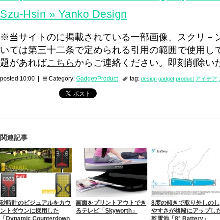
Szu-Hsin » Yanko Design
※当サイトのに掲載されている一部画像、スクリ－
いては第三十二条で定められる引用の範囲で使用し
題があれば
こちら
からご連絡ください。即刻削除い
posted 10:00 |
Category:
Gadget/Product
tag:
design
gadget
product
アイデア
関連記事
砂時計のビジュアルをカウ
画面をプリントアウトでき
8度の傾きで取り外しのし
ントダウンに採用した
るテレビ「Skyworth」
やすさが格段にアップし
「Dynamic Counterdown
乾電池「8° Battery」