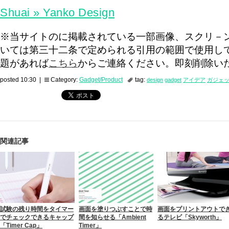
Shuai » Yanko Design
※当サイトのに掲載されている一部画像、スクリ－
いては第三十二条で定められる引用の範囲で使用し
題があれば
こちら
からご連絡ください。即刻削除い
posted 10:30 |
Category:
Gadget/Product
tag:
design
gadget
アイデア
ガジェ
関連記事
試験の残り時間をタイマー
画面を塗りつぶすことで時
画面をプリントアウトで
でチェックできるキャップ
間を知らせる「Ambient
るテレビ「Skyworth」
「Timer Cap」
Timer」