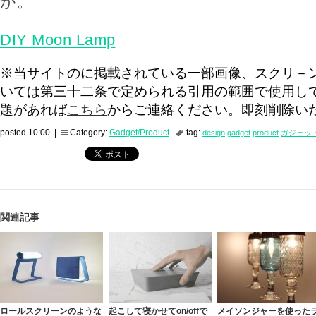
か。
DIY Moon Lamp
※当サイトのに掲載されている一部画像、スクリ－
いては第三十二条で定められる引用の範囲で使用し
題があれば
こちら
からご連絡ください。即刻削除い
posted 10:00 |
Category:
Gadget/Product
tag:
design
gadget
product
ガジェッ
関連記事
ロールスクリーンのような
起こして寝かせてon/offで
メイソンジャーを使った