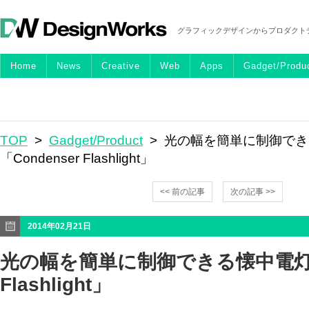
グラフィックデザインからプロダクト
Home
News
Creative
Web
Apps
Gadget/Produ
TOP
>
Gadget/Product
> 光の幅を簡単に制御で
「Condenser Flashlight」
<< 前の記事
次の記事 >>
2014年02月21日
光の幅を簡単に制御できる懐中電灯「C
Flashlight」