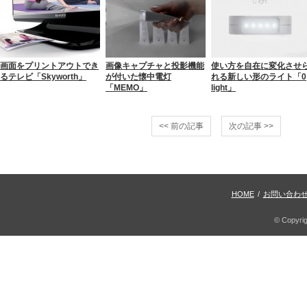
画面をプリントアウトでき
画像キャプチャと投影機能
使い方を自在に変化させ
るテレビ「Skyworth」
が付いた懐中電灯
れる新しい形のライト「0
「MEMO」
light」
<< 前の記事
次の記事 >>
HOME
/
お問い合わ
© Copyri