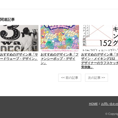
関連記事
おすすめのデザイン本「サ
おすすめのデザイン本「フ
おすすめのデザイン本「
ードウェーブ・デザイン」
ァンシーポップ・デザイ
ザイン・メイキング15
ン」
デザイナーのラフスケッ
実例集」
<< 前の記事
次の記事 >>
HOME
/
お問い合わ
© Copyri