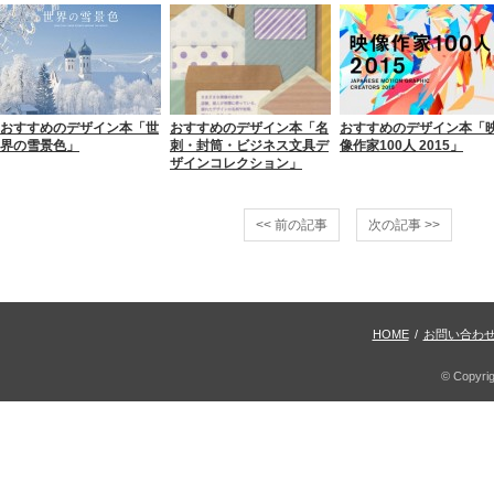
おすすめのデザイン本「世
おすすめのデザイン本「名
おすすめのデザイン本「
界の雪景色」
刺・封筒・ビジネス文具デ
像作家100人 2015」
ザインコレクション」
<< 前の記事
次の記事 >>
HOME
/
お問い合わ
© Copyri