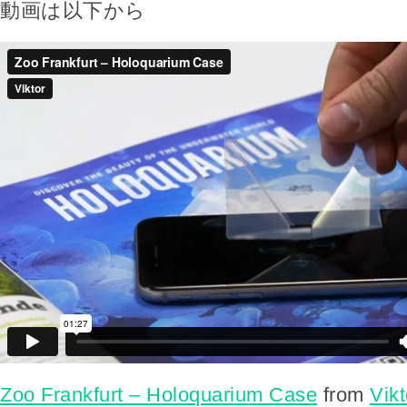
動画は以下から
Zoo Frankfurt – Holoquarium Case
from
Vikt