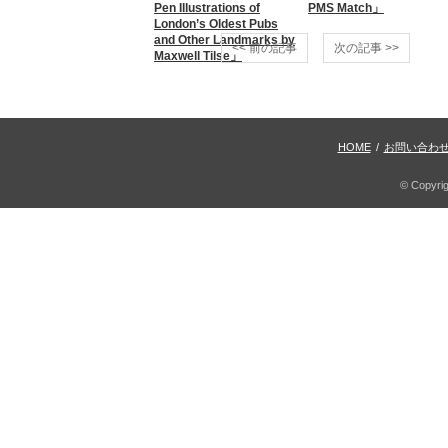
Pen Illustrations of
PMS Match」
London’s Oldest Pubs
and Other Landmarks by
<< 前の記事
次の記事 >>
Maxwell Tilse」
HOME
/
お問い合わ
© Copyri