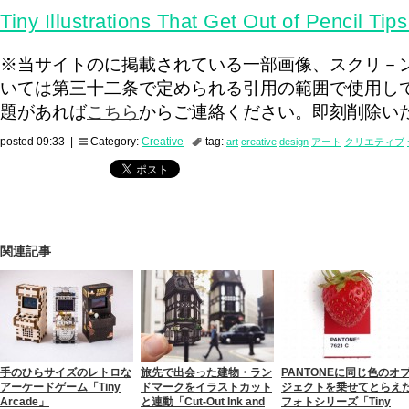
Tiny Illustrations That Get Out of Pencil Tip
※当サイトのに掲載されている一部画像、スクリ－
いては第三十二条で定められる引用の範囲で使用し
題があれば
こちら
からご連絡ください。即刻削除い
posted 09:33 |
Category:
Creative
tag:
art
creative
design
アート
クリエティブ
関連記事
手のひらサイズのレトロな
旅先で出会った建物・ラン
PANTONEに同じ色のオ
アーケードゲーム「Tiny
ドマークをイラストカット
ジェクトを乗せてとらえ
Arcade」
と連動「Cut-Out Ink and
フォトシリーズ「Tiny