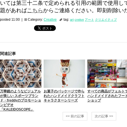
いては第三十二条で定められる引用の範囲で使用し
題があれば
こちら
からご連絡ください。即刻削除い
posted 11:00 |
Category:
Creative
tag:
art
cretive
アート
クリエイティブ
関連記事
万華鏡のようなビジュアル
お菓子のパッケージで作ら
すべての商品がフェルト
が美しい スポーツブラン
れたハンドメイドクラフト
ハンドメイドされたフー
ド・freddyのプロモーショ
キャラクターシリーズ
ショップ
ンビデオ
「KALEIDOSCOPE」
<< 前の記事
次の記事 >>