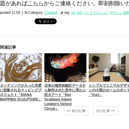
題があれば
こちら
からご連絡ください。即刻削除い
posted 11:59 |
Category:
Creative
tag:
IoT
LED
インタラクション
デザイン
照
関連記事
カッティングが入った木壁
日本の地学的統計データか
シンプルでミニマルデザ
に投影されるマッピングプ
ら制作された空中に浮かぶ
ンの小型のホームロボッ
ロジェクト「DIANA
巨大アート「Net
「Kuri」
MAPPING SCULPTURE」
Sculpture Above
London’s Oxford
Circus」
<< 前の記事
次の記事 >>