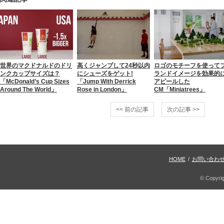
世界のマクドナルドのドリ
高くジャンプして24秒以内
ロゴのモチーフを使って
ンクカップサイズは？
にシューズをゲット!
ランドイメージを効果的
「McDonald’s Cup Sizes
「Jump With Derrick
アピールした
Around The World」
Rose in London」
CM「Miniatrees」
<< 前の記事
次の記事 >>
HOME
/
お問い合わ
© Copyri