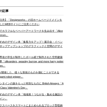
の記事
注意】「Designworks」の旧ホームページドメインを
したWEBサイトにご注意ください
でカラフルなペーパーアートワークを生み出す「Alice
strom」
すめのデザイン本「集客力をアップ！展示会・イベン
ポップアップショップのグラフィックと空間のデザイ
専攻の学生が制作したボール紙で制作された空想建築
ollivanders, weasley burrow, and more harry potter
nes」
Tが開発した、様々な形状のものを掴むことができる
gami robot gripper」
ンタインの旅をもっと特別なものに British Airways「A
t Class Valentine’s Day」
すめのデザイン本「地域発！つながる・集める施設の
イン」
クスペースをスマートにまとめられるブロック型収納