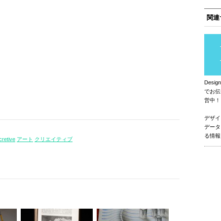
関連
Des
でお伝
営中！
デザイ
データ
る情報
cretive
アート
クリエイティブ