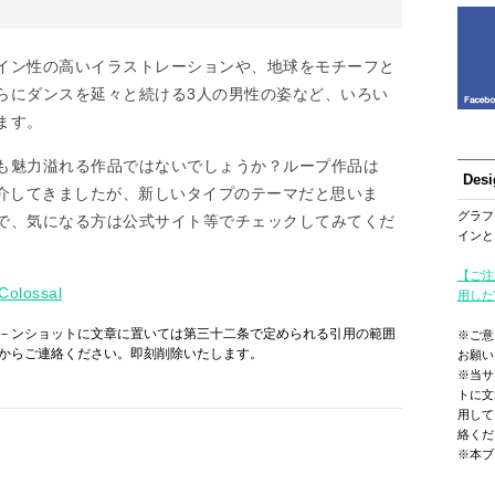
イン性の高いイラストレーションや、地球をモチーフと
らにダンスを延々と続ける3人の男性の姿など、いろい
ます。
も魅力溢れる作品ではないでしょうか？ループ作品は
Des
いろ紹介してきましたが、新しいタイプのテーマだと思いま
グラフ
で、気になる方は公式サイト等でチェックしてみてくだ
インと
【ご注
 Colossal
用した
－ンショットに文章に置いては第三十二条で定められる引用の範囲
※ご意
からご連絡ください。即刻削除いたします。
お願い
※当サ
トに文
用して
絡くだ
※本ブ