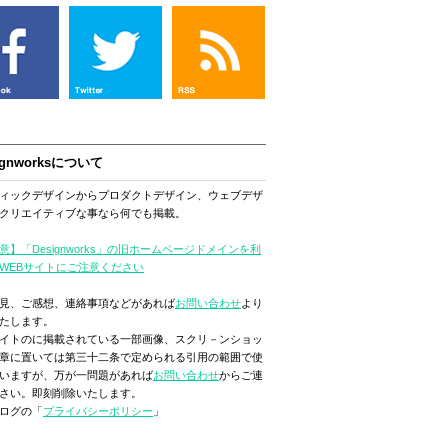
ignworksについて
ィックデザインからプロダクトデザイン、ウェブデザ
クリエイティブな事なら何でも掲載。
意】「Designworks」の旧ホームページドメインを利
WEBサイトにご注意ください
見、ご感想、連絡事項などがあれば
お問い合わせ
より
たします。
イトのに掲載されている一部画像、スクリ－ンショッ
章に置いては第三十二条で定められる引用の範囲で使
いますが、万が一問題があれば
お問い合わせ
からご連
さい。即刻削除いたします。
ログの「
プライバシーポリシー
」