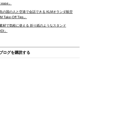
:ease」
先の国の人と空港で会話できる KLMオランダ航空
 Take-Off Tips」
素材で気軽に使える 折り紙のようなスタンド
ODI」
ブログを購読する