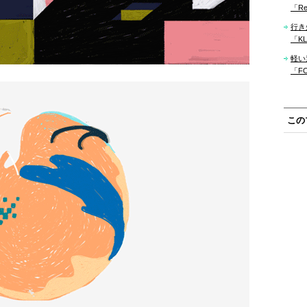
「Re
行き
「KLM
軽い
「F
この