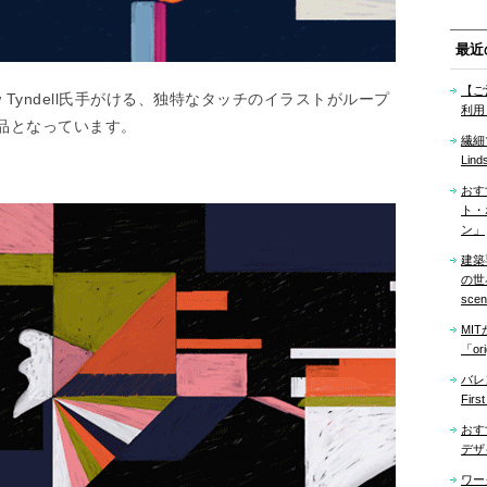
最近
【ご
 Tyndell氏手がける、独特なタッチのイラストがループ
利用
品となっています。
繊細
Lind
おす
ト・
ン」
建築
の世界「
sce
MI
「ori
バレ
Firs
おす
デザ
ワー