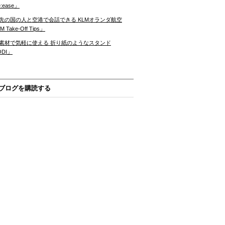
:ease」
先の国の人と空港で会話できる KLMオランダ航空
 Take-Off Tips」
素材で気軽に使える 折り紙のようなスタンド
ODI」
ブログを購読する