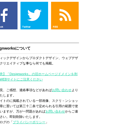
ignworksについて
ィックデザインからプロダクトデザイン、ウェブデザ
クリエイティブな事なら何でも掲載。
意】「Designworks」の旧ホームページドメインを利
WEBサイトにご注意ください
見、ご感想、連絡事項などがあれば
お問い合わせ
より
たします。
イトのに掲載されている一部画像、スクリ－ンショッ
章に置いては第三十二条で定められる引用の範囲で使
いますが、万が一問題があれば
お問い合わせ
からご連
さい。即刻削除いたします。
ログの「
プライバシーポリシー
」