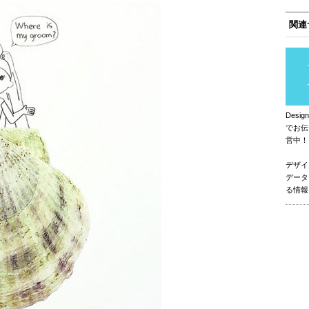
関連
Des
でお伝
営中！
デザイ
データ
る情報