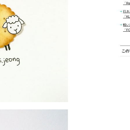
「Re
行き
「KLM
軽い
「F
この