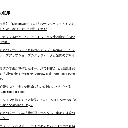
の記事
注意】「Designworks」の旧ホームページドメインを
したWEBサイトにご注意ください
でカラフルなペーパーアートワークを生み出す「Alice
strom」
すめのデザイン本「集客力をアップ！展示会・イベン
ポップアップショップのグラフィックと空間のデザイ
専攻の学生が制作したボール紙で制作された空想建築
ollivanders, weasley burrow, and more harry potter
nes」
Tが開発した、様々な形状のものを掴むことができる
gami robot gripper」
ンタインの旅をもっと特別なものに British Airways「A
t Class Valentine’s Day」
すめのデザイン本「地域発！つながる・集める施設の
イン」
クスペースをスマートにまとめられるブロック型収納