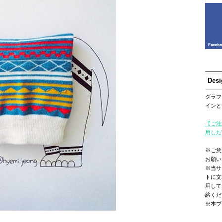
Des
グラフ
インと
【ご注
用した
※ご意
お願い
※当サ
トに文
用して
絡くだ
※本ブ