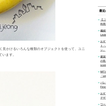
最近
【ご
利用
繊細
Lind
おす
ト・
て、よく見かけるいろんな種類のオブジェクトを使って、ユニ
ン」
ています。
建築
の世界「
sce
MI
「ori
バレ
Firs
おす
デザ
ワー